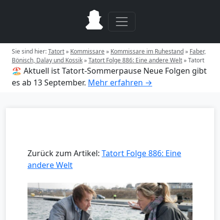
Sie sind hier:
Tatort
»
Kommissare
»
Kommissare im Ruhestand
»
Faber,
Bönisch, Dalay und Kossik
»
Tatort Folge 886: Eine andere Welt
»
Tatort
🏖️ Aktuell ist Tatort-Sommerpause
Neue Folgen gibt
es ab 13 September.
Mehr erfahren →
Zurück zum Artikel:
Tatort Folge 886: Eine
andere Welt