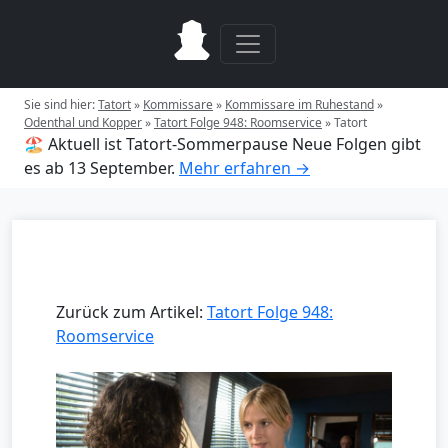
Sie sind hier:
Tatort
»
Kommissare
»
Kommissare im Ruhestand
»
Odenthal und Kopper
»
Tatort Folge 948: Roomservice
»
Tatort
🏖️ Aktuell ist Tatort-Sommerpause
Neue Folgen gibt
es ab 13 September.
Mehr erfahren →
Zurück zum Artikel:
Tatort Folge 948:
Roomservice