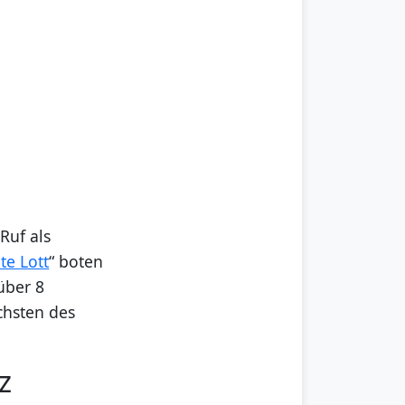
Ruf als
te Lott
“ boten
über 8
chsten des
z