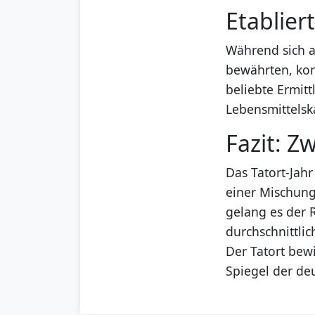
Etablier
Während sich al
bewährten, kon
beliebte Ermittl
Lebensmittelsk
Fazit: Z
Das Tatort-Jah
einer Mischung
gelang es der R
durchschnittli
Der Tatort bewi
Spiegel der de