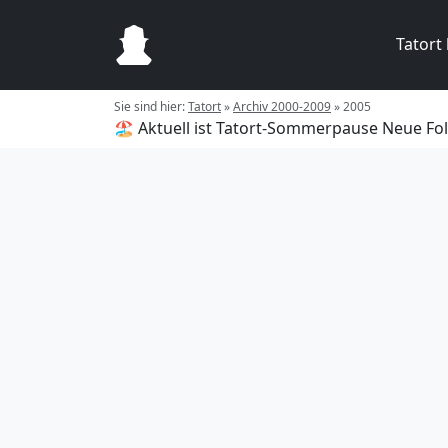
Tatort
Sie sind hier:
Tatort
»
Archiv 2000-2009
»
2005
🏖️ Aktuell ist Tatort-Sommerpause
Neue Fol