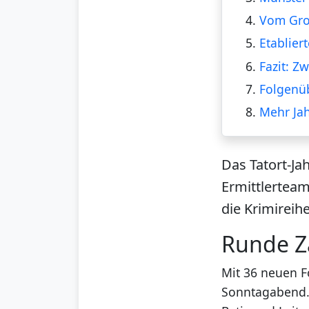
4.
Vom Groß
5.
Etablier
6.
Fazit: Z
7.
Folgenüb
8.
Mehr Ja
Das Tatort-Ja
Ermittlerteam
die Krimireih
Runde Z
Mit 36 neuen Fo
Sonntagabend. 