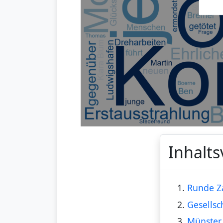
Inhalts
1.
Runde Z
2.
Gesellsc
3.
Münster 