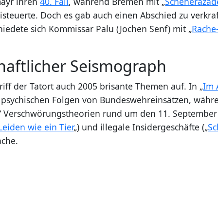
mayr ihren
40. Fall
, während Bremen mit „
Scheherazad
eisteuerte. Doch es gab auch einen Abschied zu verkra
hiedete sich Kommissar Palu (Jochen Senf) mit „
Rache
haftlicher Seismograph
iff der Tatort auch 2005 brisante Themen auf. In „
Im 
e psychischen Folgen von Bundeswehreinsätzen, währ
“ Verschwörungstheorien rund um den 11. September 
Leiden wie ein Tier
„) und illegale Insidergeschäfte („
Sc
ache.