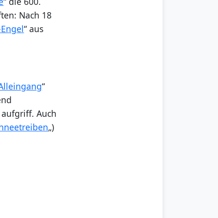
e
“ die 600.
ften: Nach 18
-Engel
“ aus
Alleingang
“
end
aufgriff. Auch
hneetreiben
„)