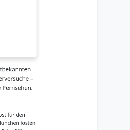
ltbekannten
erversuche –
n Fernsehen.
ost für den
 München lösten