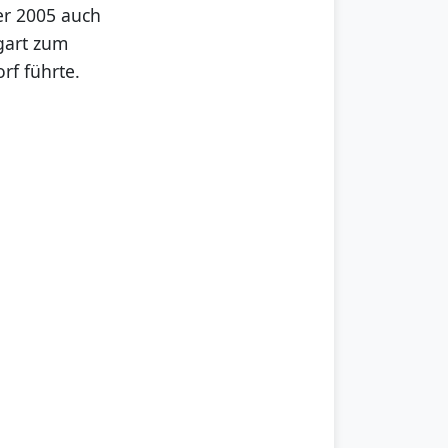
er 2005 auch
gart zum
orf führte.