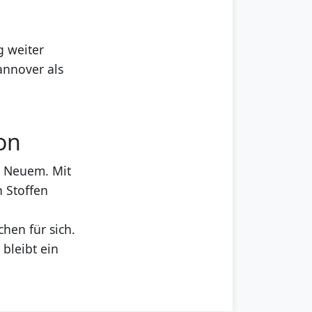
g weiter
annover als
ion
d Neuem. Mit
n Stoffen
hen für sich.
 bleibt ein