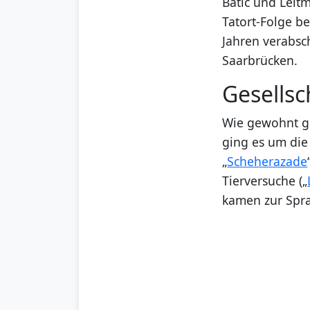
Batic und Leit
Tatort-Folge b
Jahren verabsc
Saarbrücken.
Gesellsc
Wie gewohnt gr
ging es um di
„
Scheherazade
Tierversuche („
kamen zur Spr