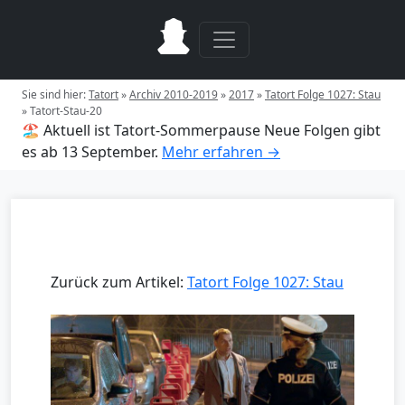
Sie sind hier:
Tatort
»
Archiv 2010-2019
»
2017
»
Tatort Folge 1027: Stau
»
Tatort-Stau-20
🏖️ Aktuell ist Tatort-Sommerpause
Neue Folgen gibt
es ab 13 September.
Mehr erfahren →
Zurück zum Artikel:
Tatort Folge 1027: Stau