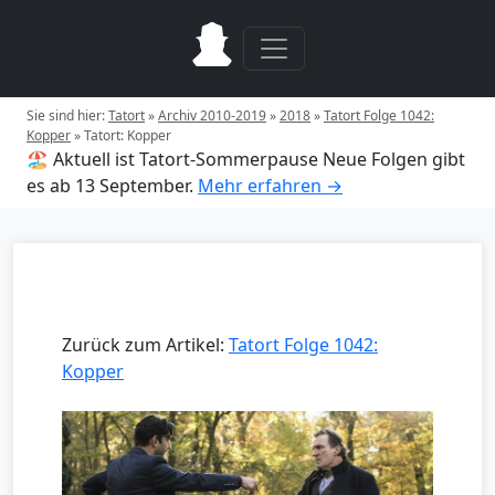
Sie sind hier:
Tatort
»
Archiv 2010-2019
»
2018
»
Tatort Folge 1042:
Kopper
»
Tatort: Kopper
🏖️ Aktuell ist Tatort-Sommerpause
Neue Folgen gibt
es ab 13 September.
Mehr erfahren →
Zurück zum Artikel:
Tatort Folge 1042:
Kopper