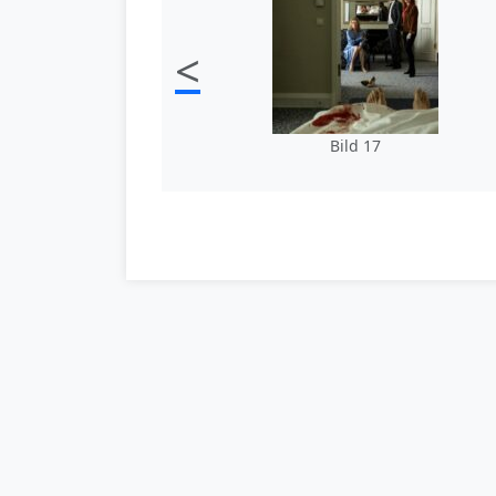
<
Bild 17