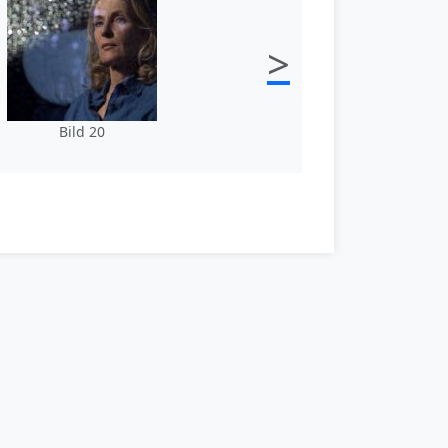
>
Bild 20