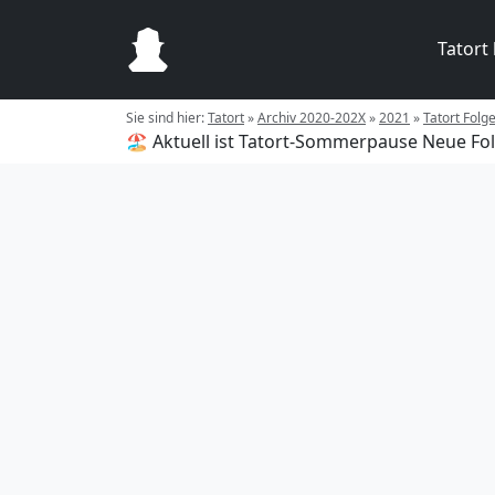
Tatort
Sie sind hier:
Tatort
»
Archiv 2020-202X
»
2021
»
Tatort Folg
🏖️ Aktuell ist Tatort-Sommerpause
Neue Fol