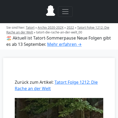
Sie sind hier:
Tatort
»
Archiv 2020-202X
»
2022
»
Tatort Folge 1212: Die
Rache an der Welt
»
tatort-die-rache-an-der-welt_00
🏖️ Aktuell ist Tatort-Sommerpause
Neue Folgen gibt
es ab 13 September.
Mehr erfahren →
Zurück zum Artikel:
Tatort Folge 1212: Die
Rache an der Welt