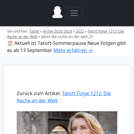
Sie sind hier:
Tatort
»
Archiv 2020-202X
»
2022
»
Tatort Folge 1212: Die
Rache an der Welt
»
tatort-die-rache-an-der-welt_25
🏖️ Aktuell ist Tatort-Sommerpause
Neue Folgen gibt
es ab 13 September.
Mehr erfahren →
Zurück zum Artikel:
Tatort Folge 1212: Die
Rache an der Welt