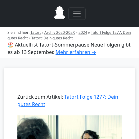
Sie sind hier:
Tatort
»
Archiv 2020-202X
»
2024
»
Tatort Folge 1277: Dein
gutes Recht
»
Tatort: Dein gutes Recht
🏖️ Aktuell ist Tatort-Sommerpause
Neue Folgen gibt
es ab 13 September.
Mehr erfahren →
Zurück zum Artikel:
Tatort Folge 1277: Dein
gutes Recht