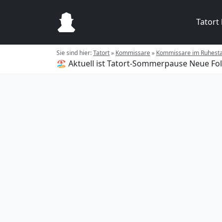
Tatort
Sie sind hier:
Tatort
»
Kommissare
»
Kommissare im Ruhest
🏖️ Aktuell ist Tatort-Sommerpause
Neue Fol