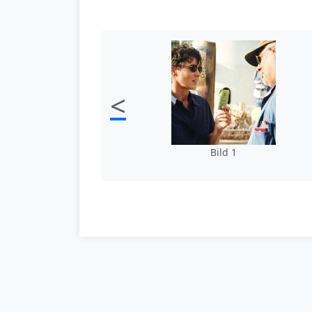
<
Bild 1