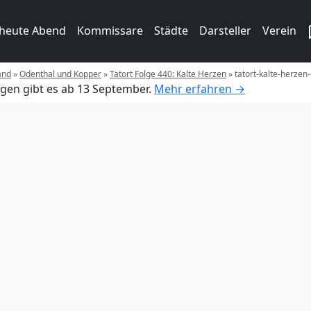
 heute Abend
Kommissare
Städte
Darsteller
Verein
and
»
Odenthal und Kopper
»
Tatort Folge 440: Kalte Herzen
»
tatort-kalte-herzen
gen gibt es ab 13 September.
Mehr erfahren →