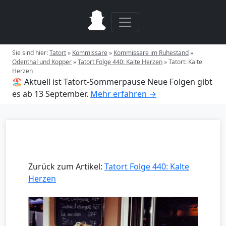
Sie sind hier:
Tatort
»
Kommissare
»
Kommissare im Ruhestand
»
Odenthal und Kopper
»
Tatort Folge 440: Kalte Herzen
»
Tatort: Kalte
Herzen
🏖️ Aktuell ist Tatort-Sommerpause
Neue Folgen gibt
es ab 13 September.
Mehr erfahren →
Zurück zum Artikel:
Tatort Folge 440: Kalte
Herzen