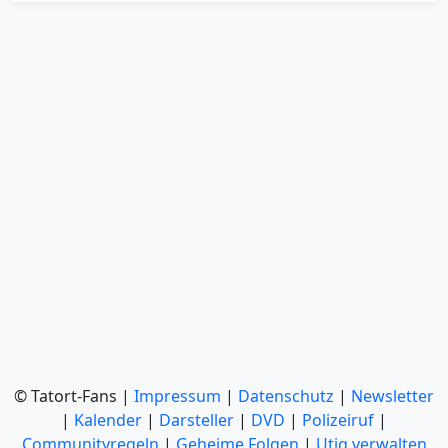
© Tatort-Fans |
Impressum
|
Datenschutz
|
Newsletter
|
Kalender
|
Darsteller
|
DVD
|
Polizeiruf
|
Communityregeln
|
Geheime Folgen
|
Utiq verwalten