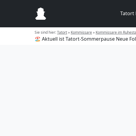
Tatort
Sie sind hier:
Tatort
»
Kommissare
»
Kommissare im Ruhest
🏖️ Aktuell ist Tatort-Sommerpause
Neue Fol