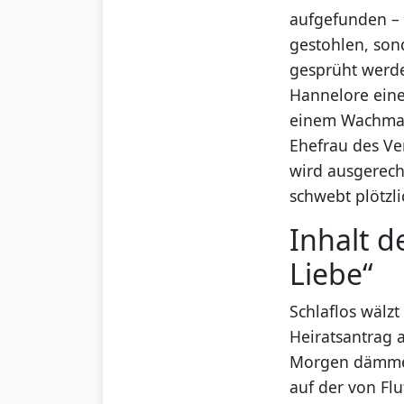
aufgefunden – 
gestohlen, son
gesprüht werde
Hannelore eine
einem Wachmann,
Ehefrau des Ve
wird ausgerec
schwebt plötzl
Inhalt d
Liebe“
Schlaflos wälz
Heiratsantrag 
Morgen dämmert
auf der von Fl