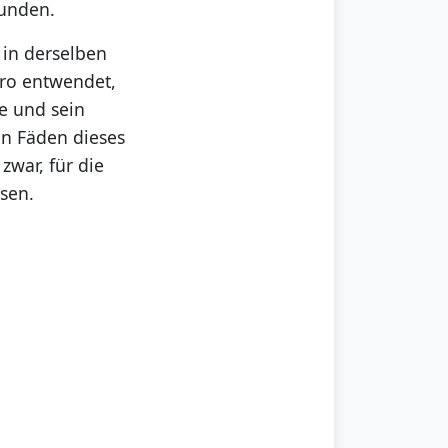
funden.
 in derselben
uro entwendet,
e und sein
en Fäden dieses
zwar, für die
ssen.