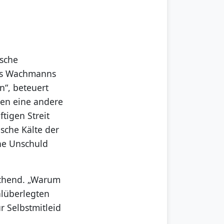
ische
des Wachmanns
n“, beteuert
hen eine andere
tigen Streit
ische Kälte der
ne Unschuld
uschend. „Warum
hlüberlegten
ür Selbstmitleid