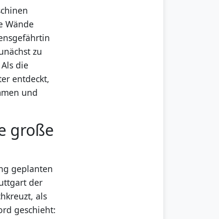
schinen
ie Wände
ensgefährtin
unächst zu
Als die
er entdeckt,
ommen und
ie große
ang geplanten
uttgart der
kreuzt, als
ord geschieht: