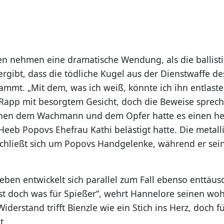
en nehmen eine dramatische Wendung, als die ballist
rgibt, dass die tödliche Kugel aus der Dienstwaffe 
ammt. „Mit dem, was ich weiß, könnte ich ihn entlaste
 Rapp mit besorgtem Gesicht, doch die Beweise sprec
hen dem Wachmann und dem Opfer hatte es einen hef
Heeb Popovs Ehefrau Kathi belästigt hatte. Die metall
chließt sich um Popovs Handgelenke, während er sei
tleben entwickelt sich parallel zum Fall ebenso enttä
ist doch was für Spießer“, wehrt Hannelore seinen wo
Widerstand trifft Bienzle wie ein Stich ins Herz, doch f
t.