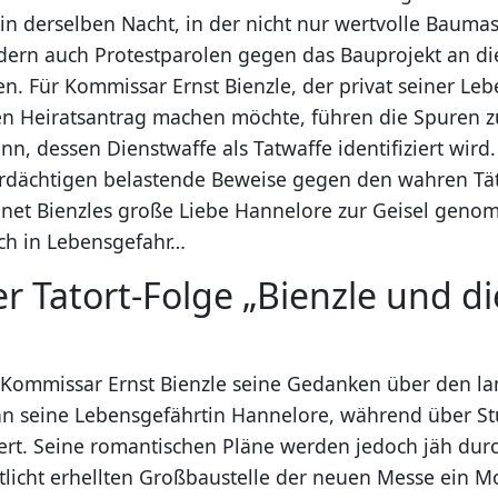
in derselben Nacht, in der nicht nur wertvolle Bauma
dern auch Protestparolen gegen das Bauprojekt an d
n. Für Kommissar Ernst Bienzle, der privat seiner Leb
n Heiratsantrag machen möchte, führen die Spuren z
 dessen Dienstwaffe als Tatwaffe identifiziert wird. 
rdächtigen belastende Beweise gegen den wahren Tät
hnet Bienzles große Liebe Hannelore zur Geisel gen
ich in Lebensgefahr…
er Tatort-Folge „Bienzle und d
t Kommissar Ernst Bienzle seine Gedanken über den l
an seine Lebensgefährtin Hannelore, während über St
. Seine romantischen Pläne werden jedoch jäh durch
utlicht erhellten Großbaustelle der neuen Messe ein M