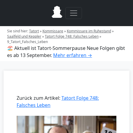
Sie sind hier:
Tatort
»
Kommissare
»
Kommissare im Ruhestand
»
Saalfeld und Keppler
»
Tatort Folge 748: Falsches Leben
»
9_Tatort_Falsches_Leben
🏖️ Aktuell ist Tatort-Sommerpause
Neue Folgen gibt
es ab 13 September.
Mehr erfahren →
Zurück zum Artikel:
Tatort Folge 748:
Falsches Leben