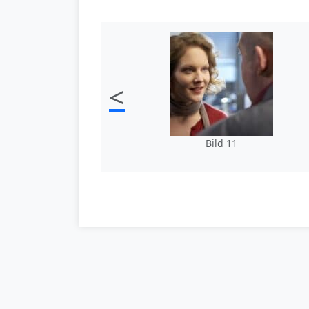
<
Bild 11