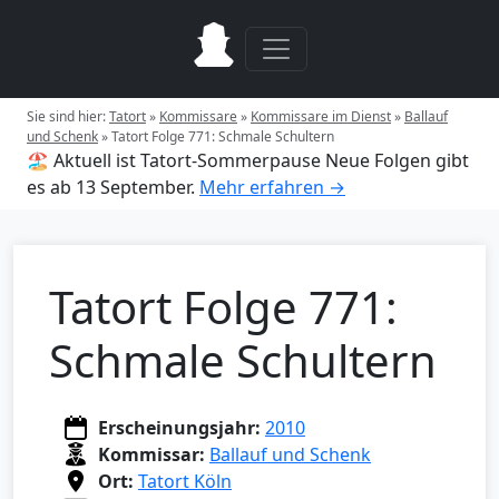
Sie sind hier:
Tatort
»
Kommissare
»
Kommissare im Dienst
»
Ballauf
und Schenk
»
Tatort Folge 771: Schmale Schultern
🏖️ Aktuell ist Tatort-Sommerpause
Neue Folgen gibt
es ab 13 September.
Mehr erfahren →
Tatort Folge 771:
Schmale Schultern
Erscheinungsjahr:
2010
Kommissar:
Ballauf und Schenk
Ort:
Tatort Köln