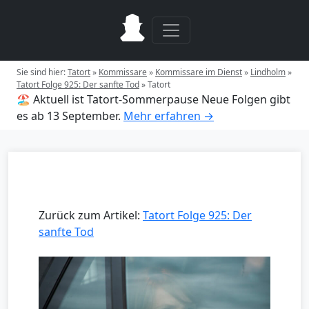
Sie sind hier:
Tatort
»
Kommissare
»
Kommissare im Dienst
»
Lindholm
»
Tatort Folge 925: Der sanfte Tod
»
Tatort
🏖️ Aktuell ist Tatort-Sommerpause
Neue Folgen gibt
es ab 13 September.
Mehr erfahren →
Zurück zum Artikel:
Tatort Folge 925: Der
sanfte Tod