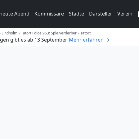
 heute Abend
Kommissare
Städte
Darsteller
Verein
»
Lindholm
»
Tatort Folge 963: Spielverderber
»
Tatort
gen gibt es ab 13 September.
Mehr erfahren →