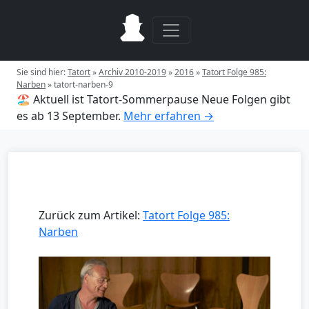
Sie sind hier:
Tatort
»
Archiv 2010-2019
»
2016
»
Tatort Folge 985:
Narben
»
tatort-narben-9
🏖️ Aktuell ist Tatort-Sommerpause
Neue Folgen gibt
es ab 13 September.
Mehr erfahren →
Zurück zum Artikel:
Tatort Folge 985:
Narben