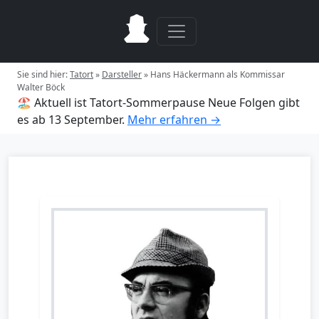
Sie sind hier:
Tatort
»
Darsteller
»
Hans Häckermann als Kommissar
Walter Böck
🏖️ Aktuell ist Tatort-Sommerpause
Neue Folgen gibt
es ab 13 September.
Mehr erfahren →