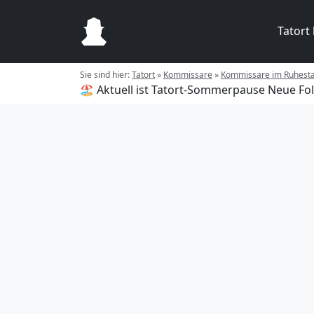
Tatort
Sie sind hier:
Tatort
»
Kommissare
»
Kommissare im Ruhest
🏖️ Aktuell ist Tatort-Sommerpause
Neue Fol