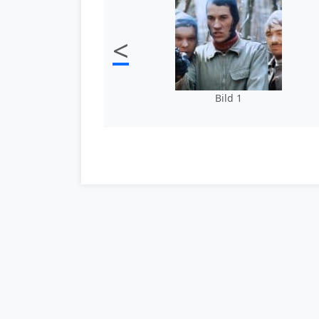
<
Bild 1