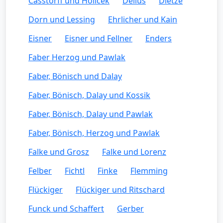
Casstorff und Holicek
Delius
Dietze
Dorn und Lessing
Ehrlicher und Kain
Eisner
Eisner und Fellner
Enders
Faber Herzog und Pawlak
Faber, Bönisch und Dalay
Faber, Bönisch, Dalay und Kossik
Faber, Bönisch, Dalay und Pawlak
Faber, Bönisch, Herzog und Pawlak
Falke und Grosz
Falke und Lorenz
Felber
Fichtl
Finke
Flemming
Flückiger
Flückiger und Ritschard
Funck und Schaffert
Gerber