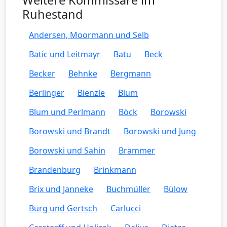
Weitere Kommissare im
Ruhestand
Andersen, Moormann und Selb
Batic und Leitmayr
Batu
Beck
Becker
Behnke
Bergmann
Berlinger
Bienzle
Blum
Blum und Perlmann
Böck
Borowski
Borowski und Brandt
Borowski und Jung
Borowski und Sahin
Brammer
Brandenburg
Brinkmann
Brix und Janneke
Buchmüller
Bülow
Burg und Gertsch
Carlucci