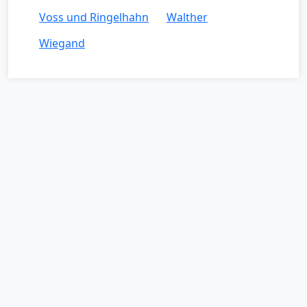
Voss und Ringelhahn
Walther
Wiegand