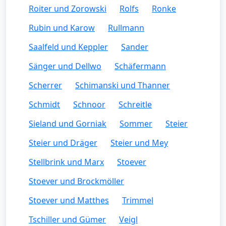
Roiter und Zorowski
Rolfs
Ronke
Rubin und Karow
Rullmann
Saalfeld und Keppler
Sander
Sänger und Dellwo
Schäfermann
Scherrer
Schimanski und Thanner
Schmidt
Schnoor
Schreitle
Sieland und Gorniak
Sommer
Steier
Steier und Dräger
Steier und Mey
Stellbrink und Marx
Stoever
Stoever und Brockmöller
Stoever und Matthes
Trimmel
Tschiller und Gümer
Veigl