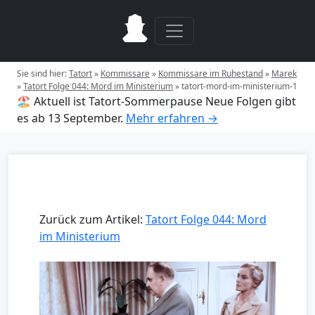
Sie sind hier:
Tatort
»
Kommissare
»
Kommissare im Ruhestand
»
Marek
»
Tatort Folge 044: Mord im Ministerium
»
tatort-mord-im-ministerium-1
🏖️ Aktuell ist Tatort-Sommerpause
Neue Folgen gibt
es ab 13 September.
Mehr erfahren →
Zurück zum Artikel:
Tatort Folge 044: Mord
im Ministerium