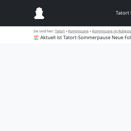
Tatort
Sie sind hier:
Tatort
»
Kommissare
»
Kommissare im Ruhest
🏖️ Aktuell ist Tatort-Sommerpause
Neue Fol