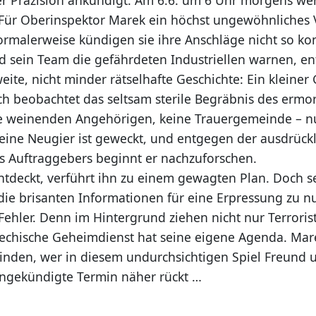
Für Oberinspektor Marek ein höchst ungewöhnliches 
normalerweise kündigen sie ihre Anschläge nicht so ko
 sein Team die gefährdeten Industriellen warnen, ent
weite, nicht minder rätselhafte Geschichte: Ein kleiner
h beobachtet das seltsam sterile Begräbnis des ermo
ne weinenden Angehörigen, keine Trauergemeinde – n
 Seine Neugier ist geweckt, und entgegen der ausdrück
 Auftraggebers beginnt er nachzuforschen.
ntdeckt, verführt ihn zu einem gewagten Plan. Doch s
die brisanten Informationen für eine Erpressung zu n
r Fehler. Denn im Hintergrund ziehen nicht nur Terrori
hechische Geheimdienst hat seine eigene Agenda. Ma
finden, wer in diesem undurchsichtigen Spiel Freund 
 angekündigte Termin näher rückt …