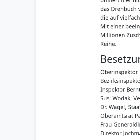
das Drehbuch v
die auf vielfa
Mit einer beei
Millionen Zusc
Reihe.
Besetzu
Oberinspektor 
Bezirksinspekto
Inspektor Bernt
Susi Wodak, Ver
Dr. Wagel, Staa
Oberamtsrat Pa
Frau Generaldir
Direktor Jochm