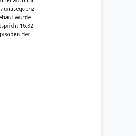
 Saunasequenz,
gebaut wurde.
spricht 16,82
Episoden der