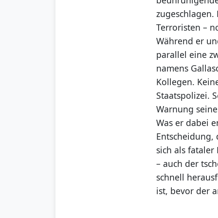
zugeschlagen. 
Terroristen – 
Während er und
parallel eine z
namens Gallasc
Kollegen. Kei
Staatspolizei.
Warnung seines
Was er dabei e
Entscheidung, 
sich als fatale
– auch der tsc
schnell heraus
ist, bevor der