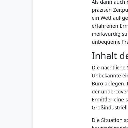
Als dann auch 
präzisen Zeitp
ein Wettlauf g
erfahrenen Ermi
merkwürdig sti
unbequeme Frag
Inhalt 
Die nächtliche
Unbekannte ein
Büro ablegen. 
der undercover 
Ermittler eine
Großindustriell
Die Situation s
beunruhigende