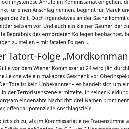
noch mysteriöse Anrufe im Kommissariat eingehen, di
unkt für einen Anschlag nennen, beginnt für Marek u
egen die Zeit. Doch irgendetwas an der Sache kommt
ttler seltsam vor. Und auch ein kleiner Gauner, der zu
lle Begräbnis des ermordeten Kollegen beobachtet, b
en zu stellen – mit fatalen Folgen …
der Tatort-Folge „Mordkomman
 Stille vor dem Wiener Kommissariat 24 wird jäh durch
e Leiche wie ein makabres Geschenk vor Oberinspek
Der Tote ist kein Unbekannter – es handelt sich um ei
in der Terroristenszene ermittelte. In seiner Kleidung
 sorgsam eingenähte Nachricht: drei Namen prominen
er, offenbar potenzielle Anschlagsziele.
pitzt sich zu, als im Kommissariat eine Frauenstimme 
r Präzision ankündigt: Am 6.6. um 6 Uhr morgens we