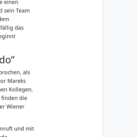
e einen
nd sein Team
 dem
fällig das
eginnt
do“
brochen, als
tor Mareks
nen Kollegen,
 finden die
ter Wiener
anruft und mit
rde