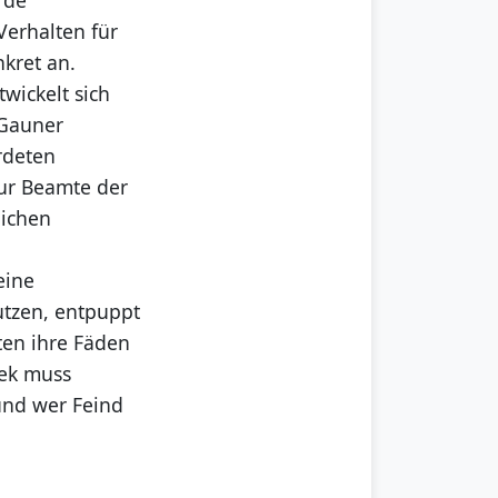
Verhalten für
nkret an.
wickelt sich
 Gauner
rdeten
ur Beamte der
lichen
eine
utzen, entpuppt
sten ihre Fäden
rek muss
und wer Feind