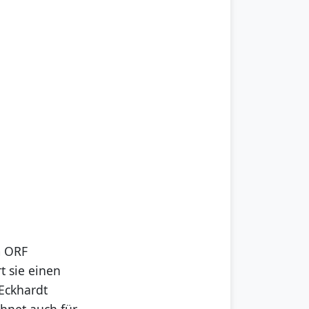
m ORF
t sie einen
Eckhardt
ichnet auch für