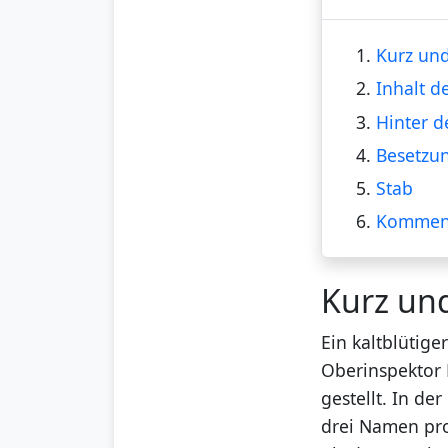
1.
Kurz und
2.
Inhalt 
3.
Hinter d
4.
Besetzu
5.
Stab
6.
Kommen
Kurz un
Ein kaltblütige
Oberinspektor 
gestellt. In de
drei Namen prom