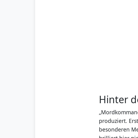
Hinter d
„Mordkommando“
produziert. Ers
besonderen Mei
brilliert hier n