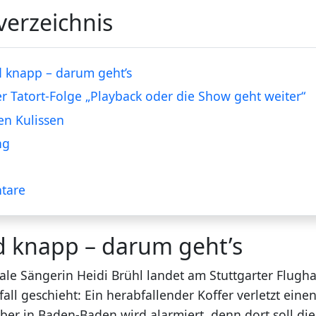
verzeichnis
 knapp – darum geht’s
er Tatort-Folge „Playback oder die Show geht weiter“
en Kulissen
ng
tare
d knapp – darum geht’s
ale Sängerin Heidi Brühl landet am Stuttgarter Flugha
all geschieht: Ein herabfallender Koffer verletzt ein
er in Baden-Baden wird alarmiert, denn dort soll die