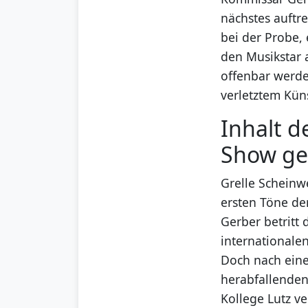
nächstes auftr
bei der Probe,
den Musikstar 
offenbar werde
verletztem Küns
Inhalt d
Show ge
Grelle Scheinw
ersten Töne d
Gerber betritt
internationale
Doch nach eine
herabfallenden 
Kollege Lutz v