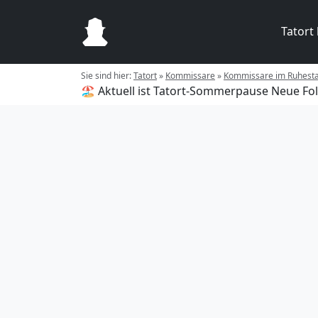
Tatort
Sie sind hier:
Tatort
»
Kommissare
»
Kommissare im Ruhest
🏖️ Aktuell ist Tatort-Sommerpause
Neue Fol