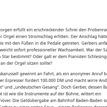
rgen erfüllt ein erschreckender Schrei den Probenra
er Orgel einen Stromschlag erlitten. Der Anschlag hätt
ie mit den Füßen in die Pedale getreten. Gerbers anf
weicht sofort professioneller Wachsamkeit. War der 
n Star bestimmt? Oder galt er dem Pianisten Schlesing
n der Orgel sitzen sollte?
skarussell gewinnt an Fahrt, als ein anonymer Anruf 
er Erpresser fordert 100.000 DM und macht wirre An
st“ und „undeutschen Gesang“. Doch Gerber, dessen B
 ist wie die Instrumente auf der Bühne, wittert ein
över. Die Geldübergabe am Bahnhof Baden-Baden sch
 Gerber zu einer ersten Spur – einem Barkeeper, desse