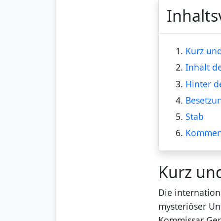
Inhalts
1.
Kurz und
2.
Inhalt d
3.
Hinter d
4.
Besetzu
5.
Stab
6.
Kommen
Kurz un
Die internation
mysteriöser Unf
Kommissar Gerb