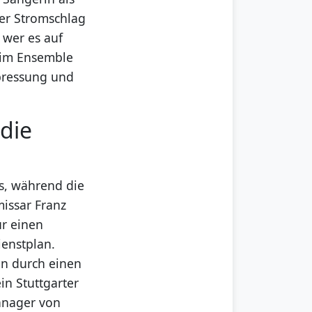
her Stromschlag
 wer es auf
 im Ensemble
rpressung und
 die
s, während die
issar Franz
ür einen
ienstplan.
nn durch einen
in Stuttgarter
Manager von