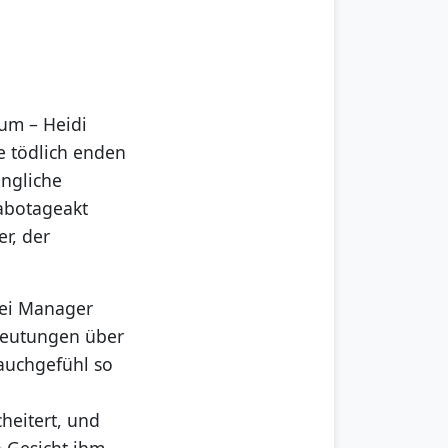
um – Heidi
e tödlich enden
ängliche
Sabotageakt
er, der
bei Manager
deutungen über
auchgefühl so
eitert, und
n Gesicht ihm