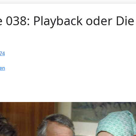
e 038: Playback oder Di
74
en