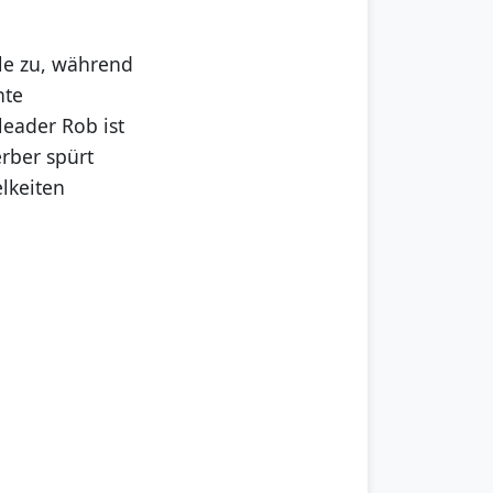
le zu, während
nte
eader Rob ist
rber spürt
elkeiten