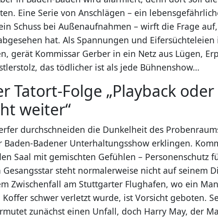
eten. Eine Serie von Anschlägen – ein lebensgefährlic
 ein Schuss bei Außenaufnahmen – wirft die Frage auf,
abgesehen hat. Als Spannungen und Eifersüchteleien
n, gerät Kommissar Gerber in ein Netz aus Lügen, E
tlerstolz, das tödlicher ist als jede Bühnenshow…
er Tatort-Folge „Playback oder
ht weiter“
erfer durchschneiden die Dunkelheit des Probenraum
er Baden-Badener Unterhaltungsshow erklingen. Komm
 den Saal mit gemischten Gefühlen – Personenschutz f
n Gesangsstar steht normalerweise nicht auf seinem D
m Zwischenfall am Stuttgarter Flughafen, wo ein Ma
Koffer schwer verletzt wurde, ist Vorsicht geboten. Se
ermutet zunächst einen Unfall, doch Harry May, der 