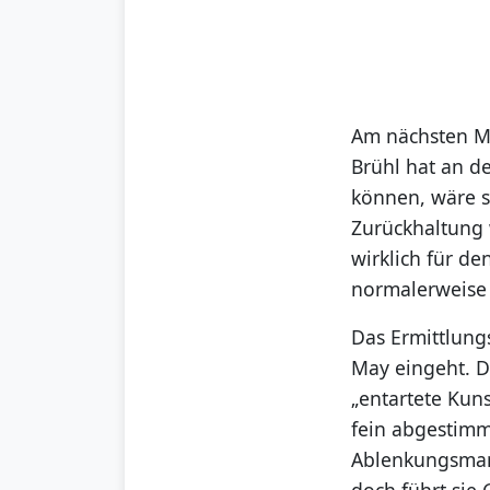
Am nächsten Mo
Brühl hat an d
können, wäre s
Zurückhaltung 
wirklich für de
normalerweise a
Das Ermittlung
May eingeht. D
„entartete Kun
fein abgestimmt
Ablenkungsman
doch führt sie