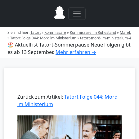
Sie sind hier:
Tatort
»
Kommissare
»
Kommissare im Ruhestand
»
Marek
»
Tatort Folge 044: Mord im Ministerium
»
tatort-mord-im-ministerium-4
🏖️ Aktuell ist Tatort-Sommerpause
Neue Folgen gibt
es ab 13 September.
Mehr erfahren →
Zurück zum Artikel:
Tatort Folge 044: Mord
im Ministerium