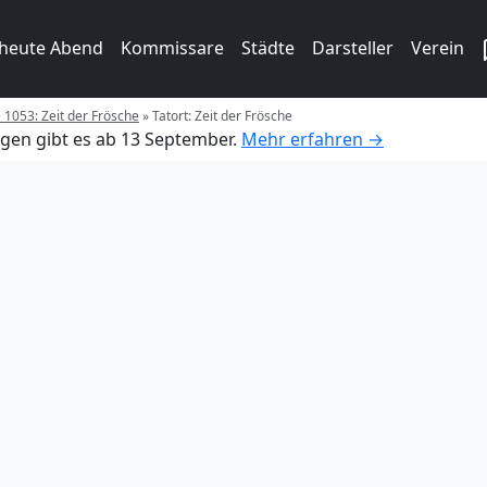
 heute Abend
Kommissare
Städte
Darsteller
Verein
e 1053: Zeit der Frösche
»
Tatort: Zeit der Frösche
gen gibt es ab 13 September.
Mehr erfahren →