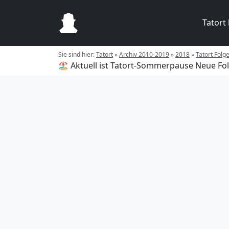
Tatort
Sie sind hier:
Tatort
»
Archiv 2010-2019
»
2018
»
Tatort Folg
🏖️ Aktuell ist Tatort-Sommerpause
Neue Fol