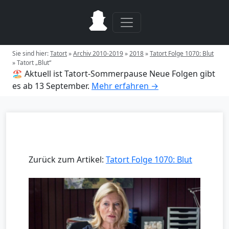
Sie sind hier:
Tatort
»
Archiv 2010-2019
»
2018
»
Tatort Folge 1070: Blut
»
Tatort „Blut“
🏖️ Aktuell ist Tatort-Sommerpause
Neue Folgen gibt
es ab 13 September.
Mehr erfahren →
Zurück zum Artikel:
Tatort Folge 1070: Blut