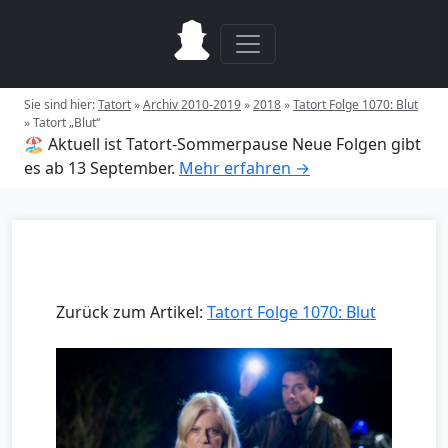
Sie sind hier:
Tatort
»
Archiv 2010-2019
»
2018
»
Tatort Folge 1070: Blut
»
Tatort „Blut“
🏖️ Aktuell ist Tatort-Sommerpause
Neue Folgen gibt
es ab 13 September.
Mehr erfahren →
Zurück zum Artikel:
Tatort Folge 1070: Blut