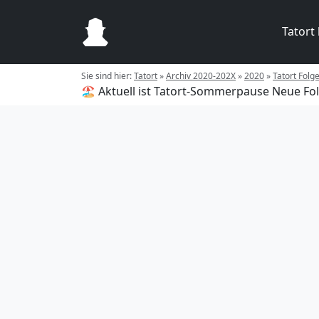
Tatort
Sie sind hier:
Tatort
»
Archiv 2020-202X
»
2020
»
Tatort Folg
🏖️ Aktuell ist Tatort-Sommerpause
Neue Fol