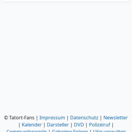
© Tatort-Fans |
Impressum
|
Datenschutz
|
Newsletter
|
Kalender
|
Darsteller
|
DVD
|
Polizeiruf
|
Communityregeln
|
Geheime Folgen
|
Utiq verwalten