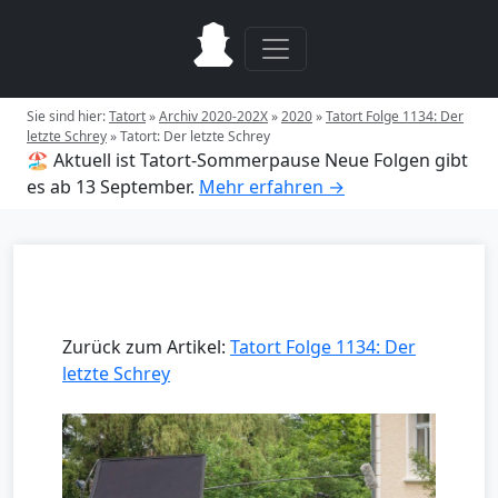
Sie sind hier:
Tatort
»
Archiv 2020-202X
»
2020
»
Tatort Folge 1134: Der
letzte Schrey
»
Tatort: Der letzte Schrey
🏖️ Aktuell ist Tatort-Sommerpause
Neue Folgen gibt
es ab 13 September.
Mehr erfahren →
Zurück zum Artikel:
Tatort Folge 1134: Der
letzte Schrey