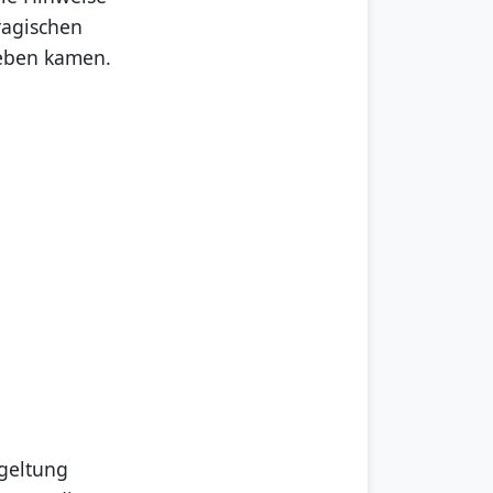
ragischen
Leben kamen.
rgeltung