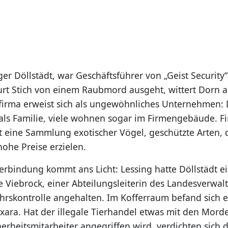
er Döllstädt, war Geschäftsführer von „Geist Security
urt Stich von einem Raubmord ausgeht, wittert Dorn 
sfirma erweist sich als ungewöhnliches Unternehmen: 
 als Familie, viele wohnen sogar im Firmengebäude. 
rt eine Sammlung exotischer Vögel, geschützte Arten, 
ohe Preise erzielen.
Verbindung kommt ans Licht: Lessing hatte Döllstädt 
e Viebrock, einer Abteilungsleiterin des Landesverwa
ehrskontrolle angehalten. Im Kofferraum befand sich e
xara. Hat der illegale Tierhandel etwas mit den Morde
herheitsmitarbeiter angegriffen wird, verdichten sich 