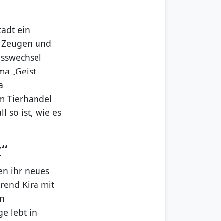
tadt ein
g Zeugen und
usswechsel
ma „Geist
a
em Tierhandel
l so ist, wie es
t“
en ihr neues
rend Kira mit
en
ge lebt in