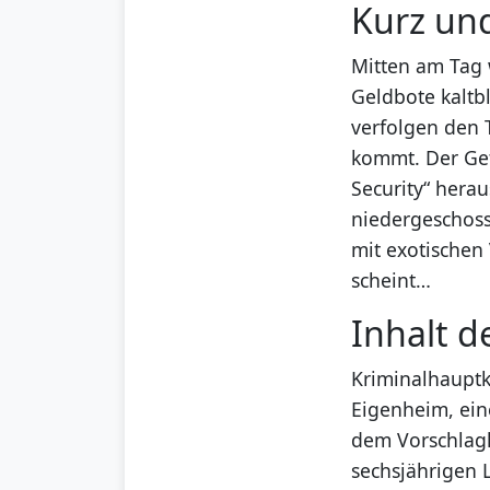
Kurz un
Mitten am Tag 
Geldbote kaltb
verfolgen den 
kommt. Der Getö
Security“ herau
niedergeschosse
mit exotischen 
scheint…
Inhalt d
Kriminalhauptk
Eigenheim, ein
dem Vorschlag
sechsjährigen L