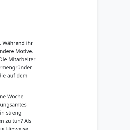
“. Während ihr
andere Motive.
Die Mitarbeiter
Firmengründer
die auf dem
eine Woche
ltungsamtes,
in streng
n zu tun? Als
die Hinweise