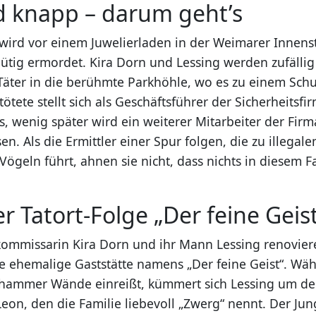
d knapp – darum geht’s
wird vor einem Juwelierladen in der Weimarer Innens
lütig ermordet. Kira Dorn und Lessing werden zufälli
Täter in die berühmte Parkhöhle, wo es zu einem Sch
tete stellt sich als Geschäftsführer der Sicherheitsfir
s, wenig später wird ein weiterer Mitarbeiter der Firm
n. Als die Ermittler einer Spur folgen, die zu illegal
Vögeln führt, ahnen sie nicht, dass nichts in diesem Fal
er Tatort-Folge „Der feine Geis
ommissarin Kira Dorn und ihr Mann Lessing renovier
e ehemalige Gaststätte namens „Der feine Geist“. Wäh
hammer Wände einreißt, kümmert sich Lessing um d
eon, den die Familie liebevoll „Zwerg“ nennt. Der Jun