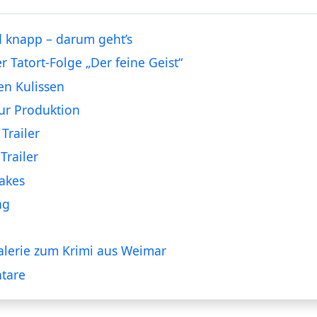
 knapp – darum geht’s
er Tatort-Folge „Der feine Geist“
en Kulissen
ur Produktion
Trailer
Trailer
akes
ng
alerie zum Krimi aus Weimar
tare