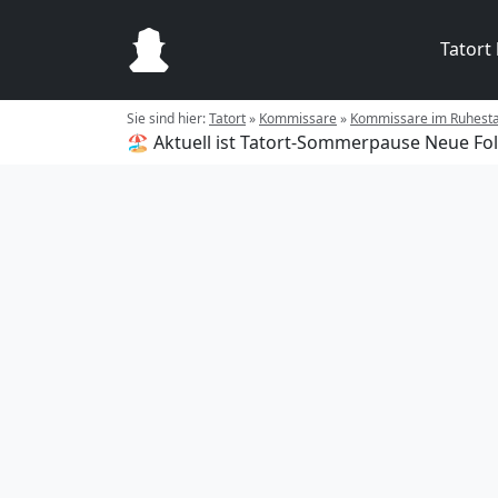
Tatort
Sie sind hier:
Tatort
»
Kommissare
»
Kommissare im Ruhest
🏖️ Aktuell ist Tatort-Sommerpause
Neue Fol