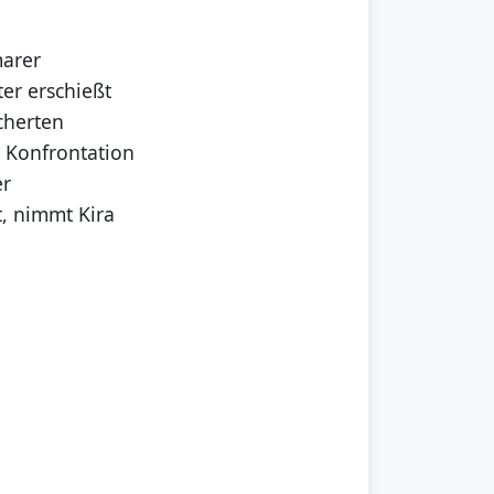
marer
er erschießt
cherten
r Konfrontation
er
, nimmt Kira