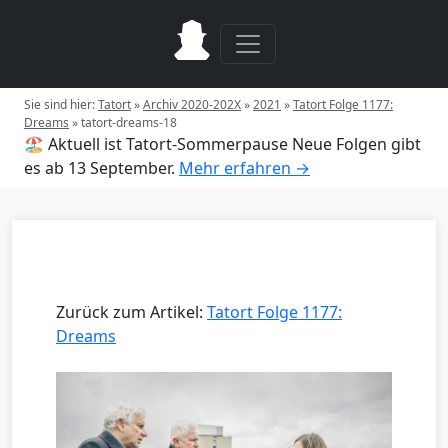
Sie sind hier:
Tatort
»
Archiv 2020-202X
»
2021
»
Tatort Folge 1177:
Dreams
»
tatort-dreams-18
🏖️ Aktuell ist Tatort-Sommerpause
Neue Folgen gibt
es ab 13 September.
Mehr erfahren →
Zurück zum Artikel:
Tatort Folge 1177:
Dreams