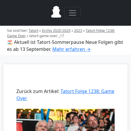
Sie sind hier:
Tatort
»
Archiv 2020-202X
»
2023
»
Tatort Folge 1238:
Game Over
»
tatort-game-over-_17
🏖️ Aktuell ist Tatort-Sommerpause
Neue Folgen gibt
es ab 13 September.
Mehr erfahren →
Zurück zum Artikel:
Tatort Folge 1238: Game
Over