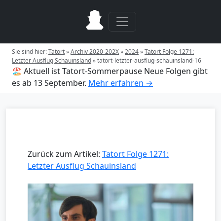
Sie sind hier:
Tatort
»
Archiv 2020-202X
»
2024
»
Tatort Folge 1271:
Letzter Ausflug Schauinsland
»
tatort-letzter-ausflug-schauinsland-16
🏖️ Aktuell ist Tatort-Sommerpause
Neue Folgen gibt
es ab 13 September.
Mehr erfahren →
Zurück zum Artikel:
Tatort Folge 1271:
Letzter Ausflug Schauinsland