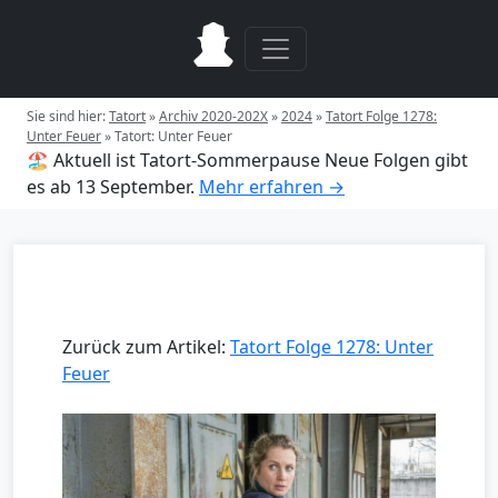
Sie sind hier:
Tatort
»
Archiv 2020-202X
»
2024
»
Tatort Folge 1278:
Unter Feuer
»
Tatort: Unter Feuer
🏖️ Aktuell ist Tatort-Sommerpause
Neue Folgen gibt
es ab 13 September.
Mehr erfahren →
Zurück zum Artikel:
Tatort Folge 1278: Unter
Feuer