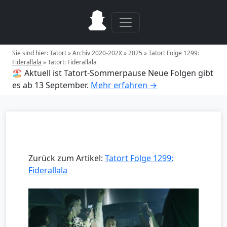
Sie sind hier:
Tatort
»
Archiv 2020-202X
»
2025
»
Tatort Folge 1299:
Fiderallala
»
Tatort: Fiderallala
🏖️ Aktuell ist Tatort-Sommerpause
Neue Folgen gibt
es ab 13 September.
Mehr erfahren →
Zurück zum Artikel:
Tatort Folge 1299:
Fiderallala