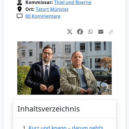
Kommissar:
Thiel und Boerne
Ort:
Tatort Münster
80 Kommentare
Inhaltsverzeichnis
1.
Kurz und knapp – darum geht’s