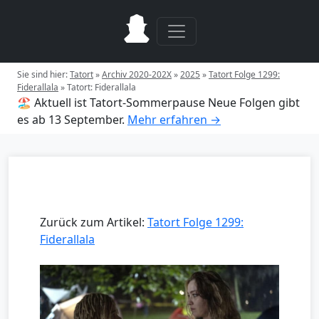
Sie sind hier:
Tatort
»
Archiv 2020-202X
»
2025
»
Tatort Folge 1299:
Fiderallala
»
Tatort: Fiderallala
🏖️ Aktuell ist Tatort-Sommerpause
Neue Folgen gibt
es ab 13 September.
Mehr erfahren →
Zurück zum Artikel:
Tatort Folge 1299:
Fiderallala