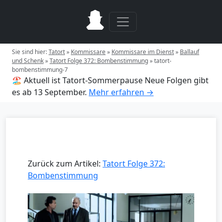
Sie sind hier:
Tatort
»
Kommissare
»
Kommissare im Dienst
»
Ballauf
und Schenk
»
Tatort Folge 372: Bombenstimmung
»
tatort-
bombenstimmung-7
🏖️ Aktuell ist Tatort-Sommerpause
Neue Folgen gibt
es ab 13 September.
Mehr erfahren →
Zurück zum Artikel:
Tatort Folge 372:
Bombenstimmung