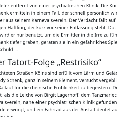
eter entfernt von einer psychiatrischen Klinik. Die K
enk ermitteln in einem Fall, der schnell persönlich wi
er aus seinem Karnevalsverein. Der Verdacht fällt auf
n Häftling, der kurz vor seiner Entlassung steht. Doch
 wird er nur benutzt, um die Ermittler in die Irre zu fü
enk tiefer graben, geraten sie in ein gefährliches Spi
schuld …
er Tatort-Folge „Restrisiko“
hteten Straßen Kölns sind erfüllt vom Lärm und Gelä
ddy Schenk, ganz in seinem Element, versucht vergebli
llauf für die rheinische Fröhlichkeit zu begeistern. D
, als die Leiche von Birgit Lagerhoff, dem Tanzmarie
alsverein, nahe einer psychiatrischen Klinik gefunden
de erwürgt, und ein Fahrrad aus der Anstalt deutet a
ter hin.