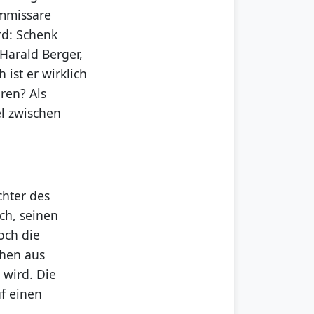
ommissare
rd: Schenk
 Harald Berger,
 ist er wirklich
hren? Als
el zwischen
chter des
ch, seinen
och die
chen aus
 wird. Die
uf einen