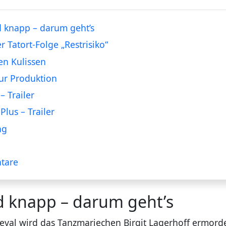
 knapp – darum geht’s
r Tatort-Folge „Restrisiko“
en Kulissen
ur Produktion
– Trailer
Plus – Trailer
ng
tare
d knapp – darum geht’s
eval wird das Tanzmariechen Birgit Lagerhoff ermor