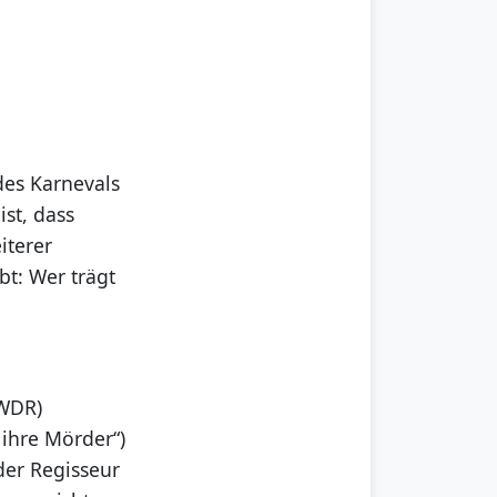
des Karnevals
st, dass
iterer
bt: Wer trägt
(WDR)
 ihre Mörder“)
der Regisseur