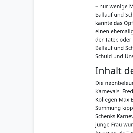
– nur wenige M
Ballauf und Sch
kannte das Opf
einen ehemalige
der Täter, oder
Ballauf und Sch
Schuld und Un
Inhalt d
Die neonbeleuc
Karnevals. Fre
Kollegen Max Ba
Stimmung kippt
Schenks Karnev
junge Frau wur
Insassen als Tä