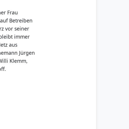
ner Frau
r auf Betreiben
rz vor seiner
 bleibt immer
Netz aus
Ehemann Jürgen
Willi Klemm,
ff.