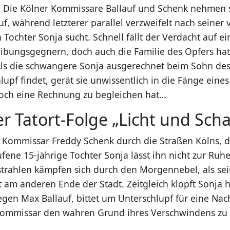
 Die Kölner Kommissare Ballauf und Schenk nehmen s
f, während letzterer parallel verzweifelt nach seiner
Tochter Sonja sucht. Schnell fällt der Verdacht auf e
eibungsgegnern, doch auch die Familie des Opfers hat
Als die schwangere Sonja ausgerechnet beim Sohn de
lupf findet, gerät sie unwissentlich in die Fänge eines
och eine Rechnung zu begleichen hat…
er Tatort-Folge „Licht und Sch
ft Kommissar Freddy Schenk durch die Straßen Kölns, 
fene 15-jährige Tochter Sonja lässt ihn nicht zur Ru
trahlen kämpfen sich durch den Morgennebel, als se
rt am anderen Ende der Stadt. Zeitgleich klopft Sonja 
legen Max Ballauf, bittet um Unterschlupf für eine Na
ommissar den wahren Grund ihres Verschwindens zu 