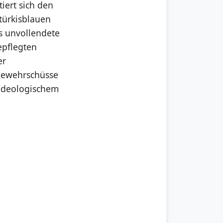
ert sich den
 türkisblauen
s unvollendete
epflegten
er
 Gewehrschüsse
 ideologischem