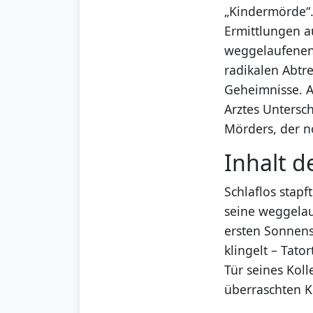
„Kindermörde“.
Ermittlungen au
weggelaufenen 
radikalen Abtr
Geheimnisse. 
Arztes Untersch
Mörders, der n
Inhalt d
Schlaflos stap
seine weggelau
ersten Sonnens
klingelt – Tato
Tür seines Kol
überraschten K