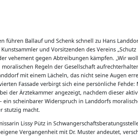
en führen Ballauf und Schenk schnell zu Hans Landdo
Kunstsammler und Vorsitzenden des Vereins „Schutz
der vehement gegen Abtreibungen kämpfen. „Wir wol
e moralischen Regeln der Gesellschaft aufrechterhalte
Landdorf mit einem Lächeln, das nicht seine Augen err
ivierten Fassade verbirgt sich eine persönliche Fehde:
 bei der Ärztekammer angezeigt, nachdem dieser aktiv
e – ein scheinbarer Widerspruch in Landdorfs moralis
er stutzig macht.
sarin Lissy Pütz in Schwangerschaftsberatungsstelle
 eigene Vergangenheit mit Dr. Muster andeutet, verschä