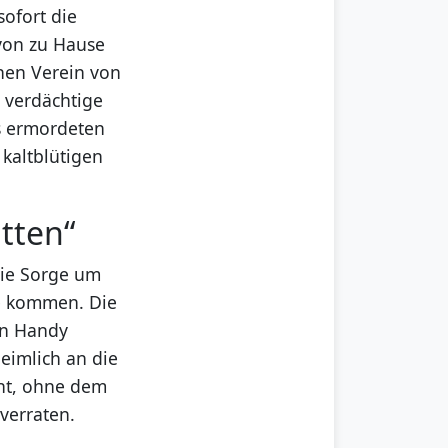
ofort die
 von zu Hause
inen Verein von
 verdächtige
s ermordeten
 kaltblütigen
atten“
die Sorge um
he kommen. Die
in Handy
heimlich an die
cht, ohne dem
verraten.