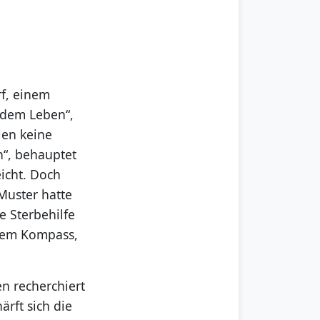
rf, einem
 dem Leben“,
len keine
n“, behauptet
eicht. Doch
 Muster hatte
e Sterbehilfe
chem Kompass,
n recherchiert
rft sich die