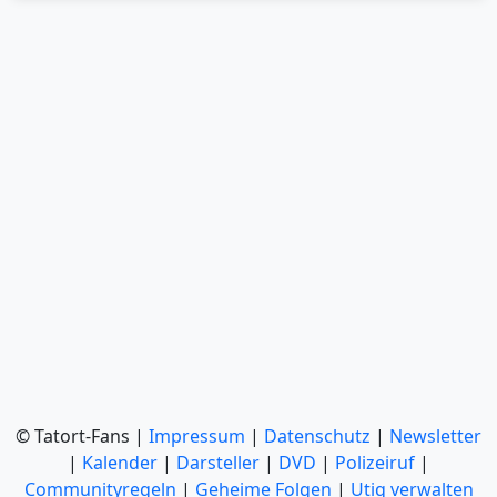
© Tatort-Fans |
Impressum
|
Datenschutz
|
Newsletter
|
Kalender
|
Darsteller
|
DVD
|
Polizeiruf
|
Communityregeln
|
Geheime Folgen
|
Utiq verwalten