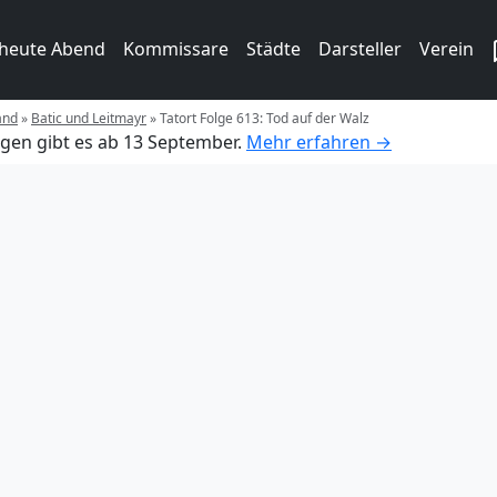
 heute Abend
Kommissare
Städte
Darsteller
Verein
and
»
Batic und Leitmayr
»
Tatort Folge 613: Tod auf der Walz
gen gibt es ab 13 September.
Mehr erfahren →