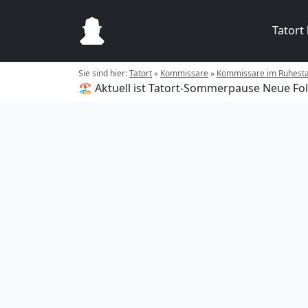
Tatort
Sie sind hier:
Tatort
»
Kommissare
»
Kommissare im Ruhest
🏖️ Aktuell ist Tatort-Sommerpause
Neue Fol