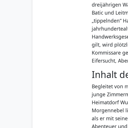
dreijährigen W
Batic und Leit
„tippelnden“ H
jahrhundertealt
Handwerksgesell
gilt, wird plöt
Kommissare ger
Eifersucht, Ab
Inhalt d
Begleitet von 
junge Zimmerma
Heimatdorf Wur
Morgennebel li
als er mit sein
Abenteuer und 