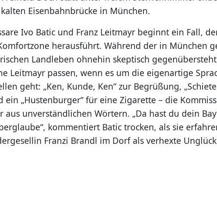
r kalten Eisenbahnbrücke in München.
are Ivo Batic und Franz Leitmayr beginnt ein Fall, der
 Komfortzone herausführt. Während der in München g
rischen Landleben ohnehin skeptisch gegenübersteht,
he Leitmayr passen, wenn es um die eigenartige Spra
len geht: „Ken, Kunde, Ken“ zur Begrüßung, „Schieten
 ein „Hustenburger“ für eine Zigarette – die Kommiss
r aus unverständlichen Wörtern. „Da hast du dein Baye
berglaube“, kommentiert Batic trocken, als sie erfahre
ergesellin Franzi Brandl im Dorf als verhexte Unglücks