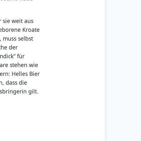
 sie weit aus
eborene Kroate
 muss selbst
che der
dick“ für
are stehen wie
rn: Helles Bier
n, dass die
bringerin gilt.