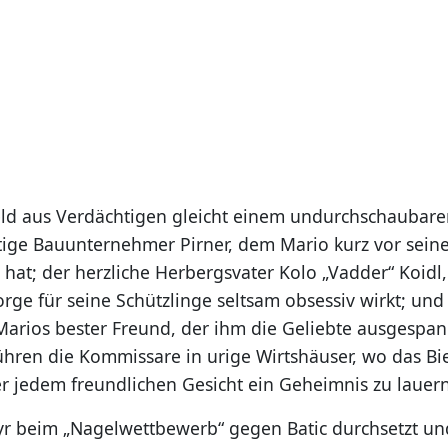
d aus Verdächtigen gleicht einem undurchschaubare
chtige Bauunternehmer Pirner, dem Mario kurz vor sei
 hat; der herzliche Herbergsvater Kolo „Vadder“ Koidl
orge für seine Schützlinge seltsam obsessiv wirkt; und 
Marios bester Freund, der ihm die Geliebte ausgespan
ühren die Kommissare in urige Wirtshäuser, wo das Bi
er jedem freundlichen Gesicht ein Geheimnis zu lauern
ayr beim „Nagelwettbewerb“ gegen Batic durchsetzt un