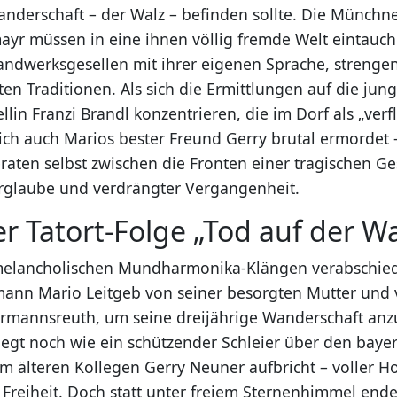
anderschaft – der Walz – befinden sollte. Die Münch
mayr müssen in eine ihnen völlig fremde Welt eintauch
andwerksgesellen mit ihrer eigenen Sprache, strenge
en Traditionen. Als sich die Ermittlungen auf die jun
in Franzi Brandl konzentrieren, die im Dorf als „verf
zlich auch Marios bester Freund Gerry brutal ermordet 
aten selbst zwischen die Fronten einer tragischen Ges
erglaube und verdrängter Vergangenheit.
er Tatort-Folge „Tod auf der Wa
melancholischen Mundharmonika-Klängen verabschied
nn Mario Leitgeb von seiner besorgten Mutter und v
mannsreuth, um seine dreijährige Wanderschaft anzu
egt noch wie ein schützender Schleier über den baye
em älteren Kollegen Gerry Neuner aufbricht – voller H
Freiheit. Doch statt unter freiem Sternenhimmel ende