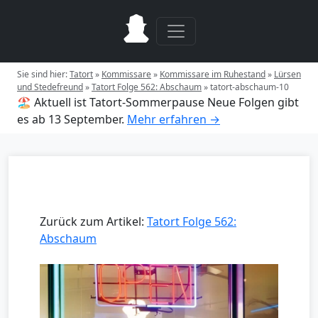
Sie sind hier:
Tatort
»
Kommissare
»
Kommissare im Ruhestand
»
Lürsen
und Stedefreund
»
Tatort Folge 562: Abschaum
»
tatort-abschaum-10
🏖️ Aktuell ist Tatort-Sommerpause
Neue Folgen gibt
es ab 13 September.
Mehr erfahren →
Zurück zum Artikel:
Tatort Folge 562:
Abschaum