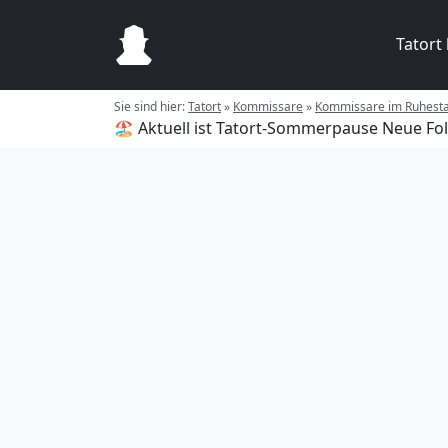
Tatort
Sie sind hier:
Tatort
»
Kommissare
»
Kommissare im Ruhest
🏖️ Aktuell ist Tatort-Sommerpause
Neue Fol