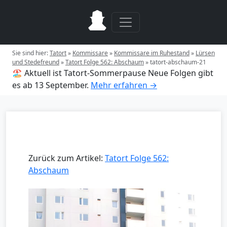
Sie sind hier:
Tatort
»
Kommissare
»
Kommissare im Ruhestand
»
Lürsen
und Stedefreund
»
Tatort Folge 562: Abschaum
»
tatort-abschaum-21
🏖️ Aktuell ist Tatort-Sommerpause
Neue Folgen gibt
es ab 13 September.
Mehr erfahren →
Zurück zum Artikel:
Tatort Folge 562:
Abschaum