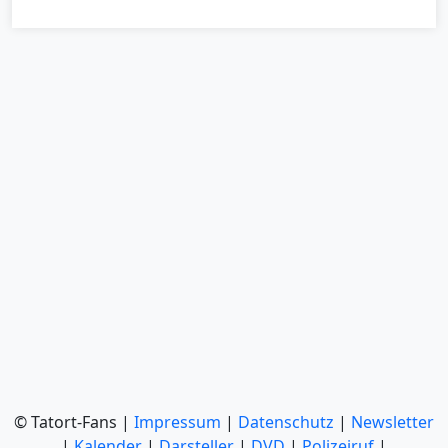
© Tatort-Fans |
Impressum
|
Datenschutz
|
Newsletter
|
Kalender
|
Darsteller
|
DVD
|
Polizeiruf
|