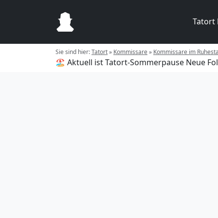
Tatort
Sie sind hier:
Tatort
»
Kommissare
»
Kommissare im Ruhest
🏖️ Aktuell ist Tatort-Sommerpause
Neue Fol