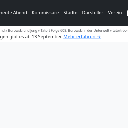
 heute Abend
Kommissare
Städte
Darsteller
Verein
and
»
Borowski und Jung
»
Tatort Folge 608: Borowski in der Unterwelt
»
tatort-bo
gen gibt es ab 13 September.
Mehr erfahren →